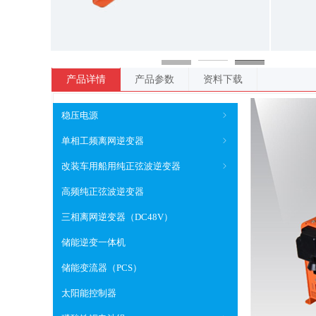
产品详情
产品参数
资料下载
稳压电源
ꁇ
单相工频离网逆变器
ꁇ
改装车用船用纯正弦波逆变器
ꁇ
高频纯正弦波逆变器
三相离网逆变器（DC48V）
储能逆变一体机
储能变流器（PCS）
太阳能控制器