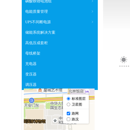
磷酸铁锂电池组
ꁇ
电能质量管理
ꁇ
UPS不间断电源
ꁇ
储能系统解决方案
高低压成套柜
母线桥架
充电器
变压器
调压器