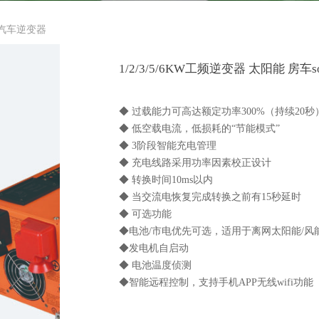
ter汽车逆变器
1/2/3/5/6KW工频逆变器 太阳能 房车sol
◆ 过载能力可高达额定功率300%（持续20秒
◆ 低空载电流，低损耗的“节能模式”
◆ 3阶段智能充电管理
◆ 充电线路采用功率因素校正设计
◆ 转换时间10ms以内
◆ 当交流电恢复完成转换之前有15秒延时
◆ 可选功能
◆电池/市电优先可选，适用于离网太阳能/风
◆发电机自启动
◆ 电池温度侦测
◆智能远程控制，支持手机APP无线wifi功能