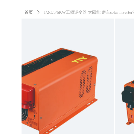
首页
ꄲ
1/2/3/5/6KW工频逆变器 太阳能 房车solar inver