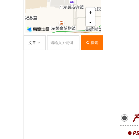
文章
ꀁ
끠
搜索